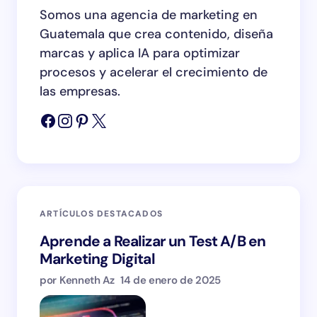
Somos una agencia de marketing en
Name *
Guatemala que crea contenido, diseña
marcas y aplica IA para optimizar
Email *
procesos y acelerar el crecimiento de
las empresas.
Your Comment *
ARTÍCULOS DESTACADOS
Save my name and email in this browser for the
next time I comment.
Aprende a Realizar un Test A/B en
Marketing Digital
Submit Comment
por Kenneth Az
14 de enero de 2025